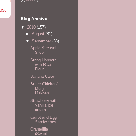
tofee
(1)
ost
Blog Archive
▼
2010
(157)
►
August
(81)
▼
September
(38)
Apple Streusel
Slice
String Hoppers
with Rice
Flour
Banana Cake
Butter Chicken/
Murg
Makhani
Strawberry with
Vanilla Ice
cream
Carrot and Egg
Sandwiches
Granadilla
(Sweet