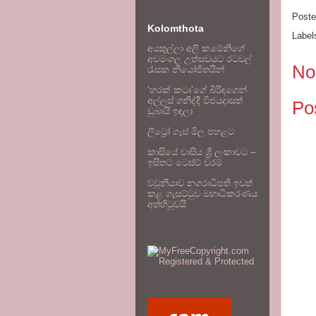
Post
Kolomthota
Label
අයතුල්ලා අලි කමේනිගේ
අවමංගල උත්සවයට රටවල්
No
රැසක නියෝජිතයින්
‘හරක් කටා’ගේ බිරිඳගෙන්
අල්ලස් ගනිද්දී විජයදාසත්
Po
ඩුබායි ඉඳලා
ලිට්‍රෝ ගෑස් මිල පහළට
කාසියේ වාසිය ශ්‍රී ලංකාවට –
ඉසිතට ටෙස්ට් වරම්
වවුනියාව නගරාධිපති ඉවත්
කළ ගැසට්ටුව මහාධිකරණය
අත්හිටුවයි