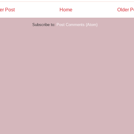
r Post
Home
Older P
Subscribe to:
Post Comments (Atom)