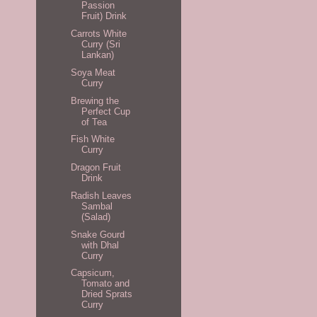
Passion
Fruit) Drink
Carrots White
Curry (Sri
Lankan)
Soya Meat
Curry
Brewing the
Perfect Cup
of Tea
Fish White
Curry
Dragon Fruit
Drink
Radish Leaves
Sambal
(Salad)
Snake Gourd
with Dhal
Curry
Capsicum,
Tomato and
Dried Sprats
Curry