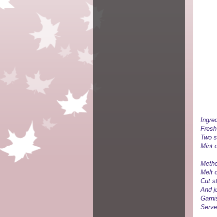
Ingred
Fresh
Two s
Mint o
Metho
Melt o
Cut st
And j
Garnis
Serve